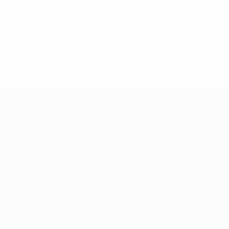
ews/0272-148df3b7106d-c8b619c60f97-1000--fifa-uefa-
rmações</a>