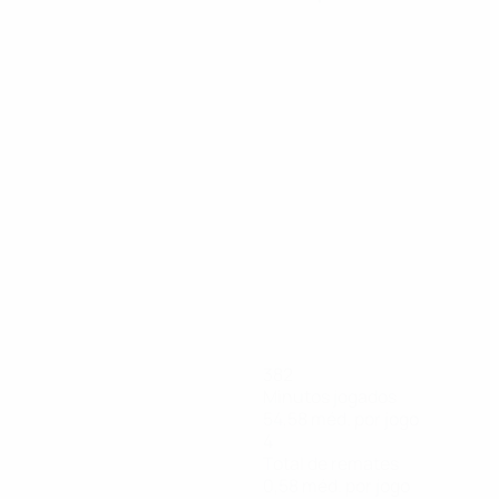
382
Minutos jogados
54,58 méd. por jogo
4
Total de remates
0,58 méd. por jogo