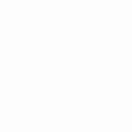
0
Assistências
0
Cartões vermelhos
* Suspensa até indicação em contrário. <a href='ht
suspendem-
Campeonato da Europa de Sub
Jogos
Grupos
Vídeos
Estatísticas
Equipas
VISITE TAMBÉM