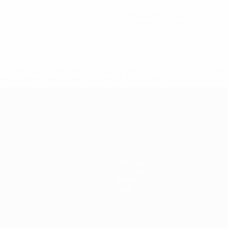
1
Cartões amarelos
0,15 méd. por jogo
tps://pt.uefa.com/insideuefa/mediaservices/mediareleases/n
equipas-e-seleccoes-russas-de-todas-as-prov/'>Mais info
-21 da UEFA
Notícias
História
Sobre
Loja