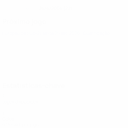
24/4/2004 (22)
DATA DE NASCIMENTO
Próximo jogo
Europeu de Sub-21
sexta 25 set. 2026
· Qualificação
Estatísticas-chave
7
Jogos disputados
1
Golos
0,15 méd. por jogo