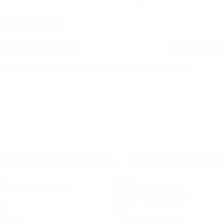
DATA DE NASCIMENTO
25/10/2004 (21)
Próximo jogo
Todos os jogos
Europeu de Sub-21
sexta 25 set. 2026
· Qualificação
Estatísticas-chave
Ver todas as estatísticas
7
484
Jogos disputados
Minutos jogados
69,15 méd. por jogo
5
11
Golos
Total de remates