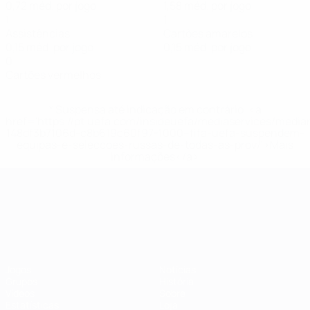
0,72 méd. por jogo
1,58 méd. por jogo
1
1
Assistências
Cartões amarelos
0,15 méd. por jogo
0,15 méd. por jogo
0
Cartões vermelhos
* Suspensa até indicação em contrário. <a
href='https://pt.uefa.com/insideuefa/mediaservices/medi
148df3b7106d-c8b619c60f97-1000--fifa-uefa-suspendem-
equipas-e-seleccoes-russas-de-todas-as-prov/'>Mais
informações</a>
Campeonato da Europa de Sub
Jogos
Notícias
Grupos
História
Vídeos
Sobre
Estatísticas
Loja