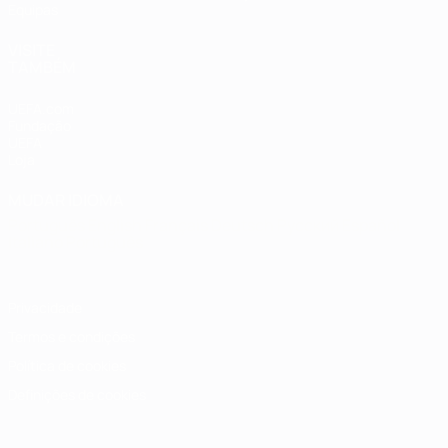
Equipas
VISITE
TAMBÉM
UEFA.com
Fundação
UEFA
Loja
MUDAR IDIOMA
Português
English
Français
Deutsch
Русский
Español
Italiano
Português
Privacidade
Termos e condições
Política de cookies
Definições de cookies