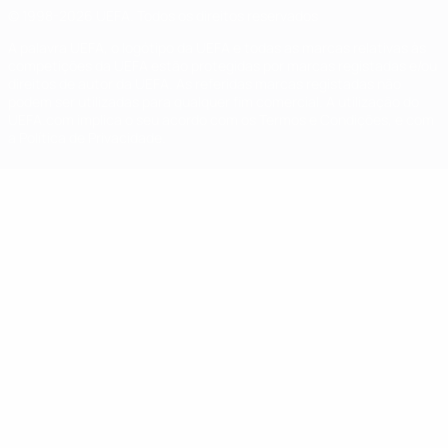
© 1998-2026 UEFA. Todos os direitos reservados
A palavra UEFA, o logótipo da UEFA e todas as marcas relativas às
competições da UEFA estão protegidas por marcas registadas e/ou
direitos de autor da UEFA. As referidas marcas registadas não
podem ser utilizadas para qualquer fim comercial. A utilização do
UEFA.com implica o seu acordo com os Termos e Condições, e com
a Política de Privacidade.