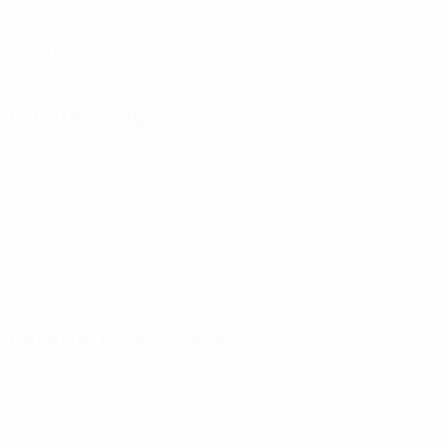
25
6
NÚMERO NO CLUBE
NÚMERO NA SELECÇÃO
Chéquia
PAÍS
DATA DE NASCIMENTO
05/2/2004 (22)
Próximo jogo
Todos os jogos
Europeu de Sub-21
sexta 25 set. 2026
· Qualificação
Estatísticas-chave
Ver todas as estatísticas
4
100
Jogos disputados
Minutos jogados
14,29 méd. por jogo
3
1