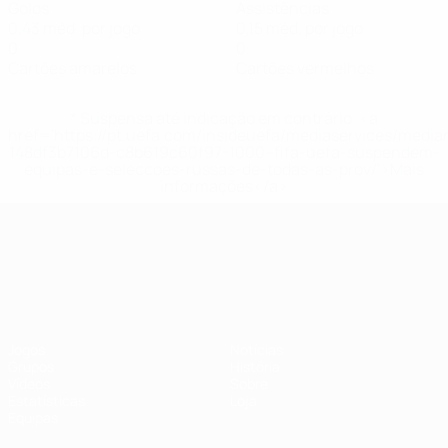
Golos
Assistências
0,43 méd. por jogo
0,15 méd. por jogo
0
0
Cartões amarelos
Cartões vermelhos
* Suspensa até indicação em contrário. <a
href='https://pt.uefa.com/insideuefa/mediaservices/medi
148df3b7106d-c8b619c60f97-1000--fifa-uefa-suspendem-
equipas-e-seleccoes-russas-de-todas-as-prov/'>Mais
informações</a>
Campeonato da Europa de Sub
Jogos
Notícias
Grupos
História
Vídeos
Sobre
Estatísticas
Loja
Equipas