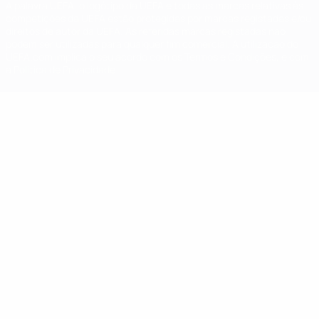
A palavra UEFA, o logótipo da UEFA e todas as marcas relativas às
competições da UEFA estão protegidas por marcas registadas e/ou
direitos de autor da UEFA. As referidas marcas registadas não
podem ser utilizadas para qualquer fim comercial. A utilização do
UEFA.com implica o seu acordo com os Termos e Condições, e com
a Política de Privacidade.