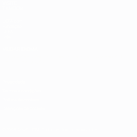
VISITE
TAMBÉM
UEFA.com
Fundação
UEFA
Loja
MUDAR IDIOMA
Português
English
Français
Deutsch
Русский
Español
Italiano
Português
Privacidade
Termos e condições
Política de cookies
Definições de cookies
© 1998-2026 UEFA. Todos os direitos reservados