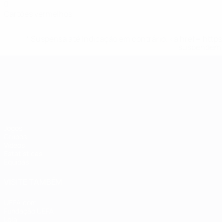
0
Cartões vermelhos
* Suspensa até indicação em contrário. <a href='ht
suspendem-
Campeonato da Europa de Sub
Jogos
Grupos
Vídeos
Estatísticas
Equipas
VISITE TAMBÉM
UEFA.com
Fundação UEFA
Loja