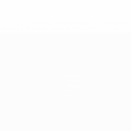
tps://pt.uefa.com/insideuefa/mediaservices/mediareleases/n
equipas-e-seleccoes-russas-de-todas-as-prov/'>Mais info
-21 da UEFA
Notícias
História
Sobre
Loja