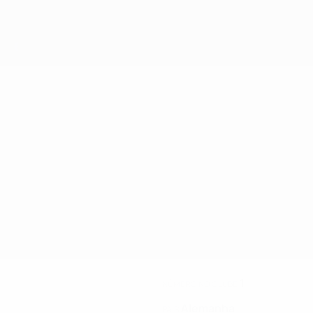
1
NÚMERO NO CLUBE
Alemanha
PAÍS