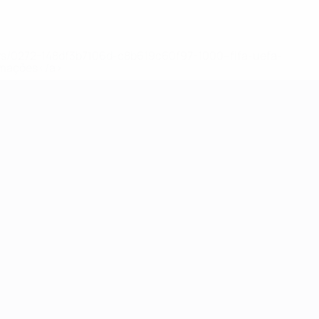
ews/0272-148df3b7106d-c8b619c60f97-1000--fifa-uefa-
rmações</a>