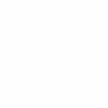
Europeu de Sub-21
sexta 10 out. 2025
· Qualificação
Europeu de Sub-21
quinta 4 set. 2025
· Qualificação
* Suspensa até indicação em contrário. <a
href='https://pt.uefa.com/insideuefa/mediaservices/medi
148df3b7106d-c8b619c60f97-1000--fifa-uefa-suspendem-
equipas-e-seleccoes-russas-de-todas-as-prov/'>Mais