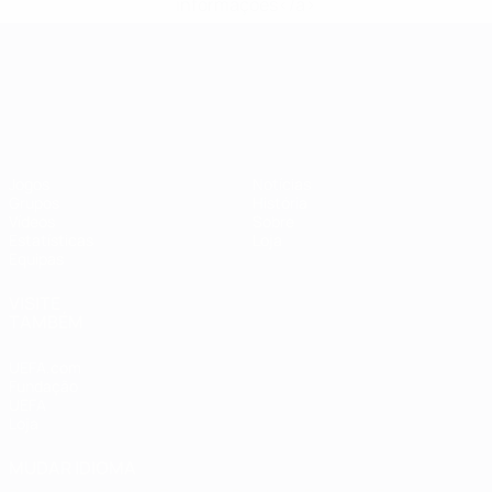
informações</a>
Campeonato da Europa de Sub
Jogos
Notícias
Grupos
História
Vídeos
Sobre
Estatísticas
Loja
Equipas
VISITE
TAMBÉM
UEFA.com
Fundação
UEFA
Loja
MUDAR IDIOMA