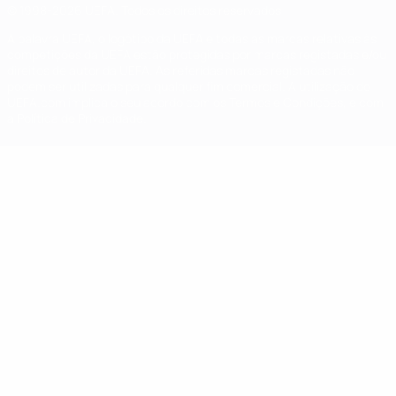
© 1998-2026 UEFA. Todos os direitos reservados
A palavra UEFA, o logótipo da UEFA e todas as marcas relativas às
competições da UEFA estão protegidas por marcas registadas e/ou
direitos de autor da UEFA. As referidas marcas registadas não
podem ser utilizadas para qualquer fim comercial. A utilização do
UEFA.com implica o seu acordo com os Termos e Condições, e com
a Política de Privacidade.