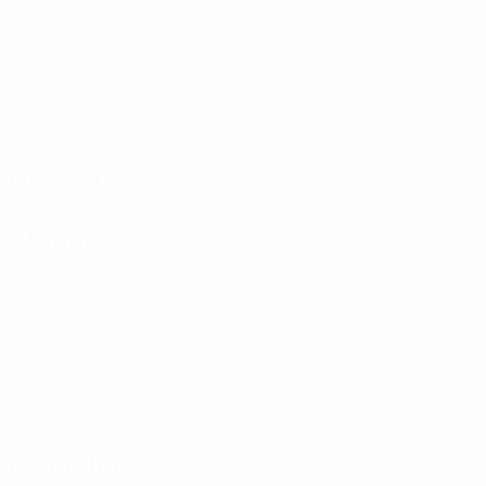
Jogos disputados
Minutos jogados
83,5 méd. por jogo
1
2
Golos
Assistências
0,5 méd. por jogo
1 méd. por jogo
0
0
Cartões amarelos
Cartões vermelhos
Distribuição
Ataque
Disciplina