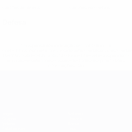
0
0
Cartões amarelos
Cartões vermelhos
Defesa
* Suspensa até indicação em contrário. <a
href='https://pt.uefa.com/insideuefa/mediaservices/medi
148df3b7106d-c8b619c60f97-1000--fifa-uefa-suspendem-
equipas-e-seleccoes-russas-de-todas-as-prov/'>Mais
informações</a>
Campeonato da Europa de Sub
Jogos
Notícias
Grupos
História
Vídeos
Sobre
Estatísticas
Loja