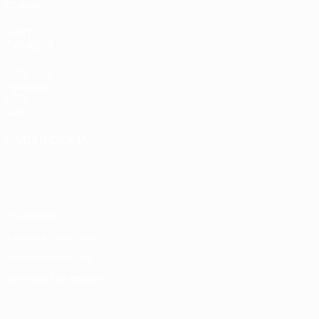
Equipas
VISITE
TAMBÉM
UEFA.com
Fundação
UEFA
Loja
MUDAR IDIOMA
Português
English
Français
Deutsch
Русский
Español
Italiano
Português
Privacidade
Termos e condições
Política de cookies
Definições de cookies