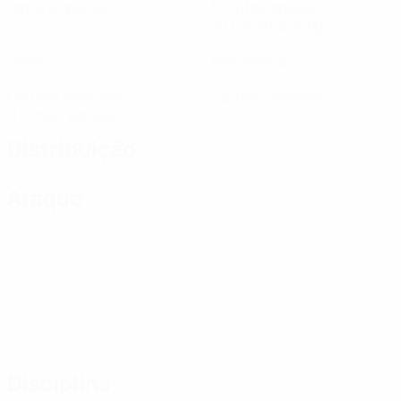
Jogos disputados
Minutos jogados
70,17 méd. por jogo
0
0
Golos
Assistências
1
0
Cartões amarelos
Cartões vermelhos
0,17 méd. por jogo
Distribuição
Ataque
Disciplina