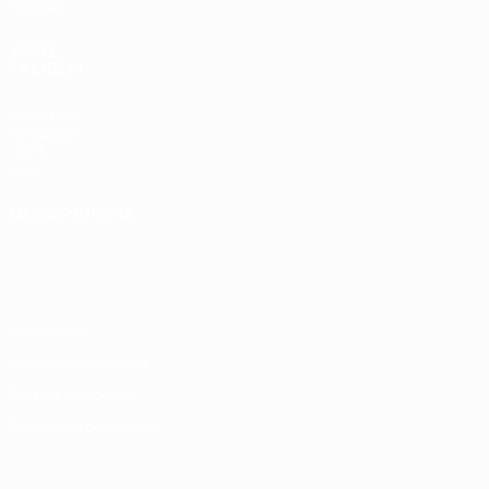
Equipas
VISITE
TAMBÉM
UEFA.com
Fundação
UEFA
Loja
MUDAR IDIOMA
Português
English
Français
Deutsch
Русский
Español
Italiano
Português
Privacidade
Termos e condições
Política de cookies
Definições de cookies