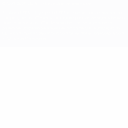
© 1998-2026 UEFA. Todos os direitos reservados
A palavra UEFA, o logótipo da UEFA e todas as marcas relativas às
competições da UEFA estão protegidas por marcas registadas e/ou
direitos de autor da UEFA. As referidas marcas registadas não
podem ser utilizadas para qualquer fim comercial. A utilização do
UEFA.com implica o seu acordo com os Termos e Condições, e com
a Política de Privacidade.