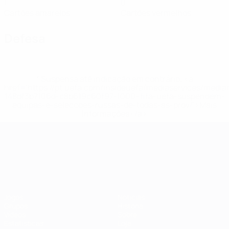
1
0
Cartões amarelos
Cartões vermelhos
Defesa
* Suspensa até indicação em contrário. <a
href='https://pt.uefa.com/insideuefa/mediaservices/medi
148df3b7106d-c8b619c60f97-1000--fifa-uefa-suspendem-
equipas-e-seleccoes-russas-de-todas-as-prov/'>Mais
informações</a>
Campeonato da Europa de Sub
Jogos
Notícias
Grupos
História
Vídeos
Sobre
Estatísticas
Loja