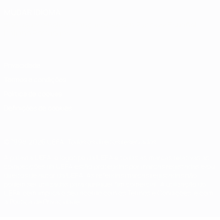
MUDAR IDIOMA
Português
English
Français
Deutsch
Русский
Español
Italiano
Português
Privacidade
Termos e condições
Política de cookies
Definições de cookies
© 1998-2026 UEFA. Todos os direitos reservados
A palavra UEFA, o logótipo da UEFA e todas as marcas relativas às
competições da UEFA estão protegidas por marcas registadas e/ou
direitos de autor da UEFA. As referidas marcas registadas não
podem ser utilizadas para qualquer fim comercial. A utilização do
UEFA.com implica o seu acordo com os Termos e Condições, e com
a Política de Privacidade.