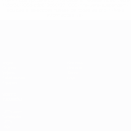
href='https://pt.uefa.com/insideuefa/mediaservices/medi
148df3b7106d-c8b619c60f97-1000--fifa-uefa-suspendem-
equipas-e-seleccoes-russas-de-todas-as-prov/'>Mais
informações</a>
Campeonato da Europa de Sub
Jogos
Notícias
Grupos
História
Vídeos
Sobre
Estatísticas
Loja
Equipas
VISITE
TAMBÉM
UEFA.com
Fundação
UEFA
Loja