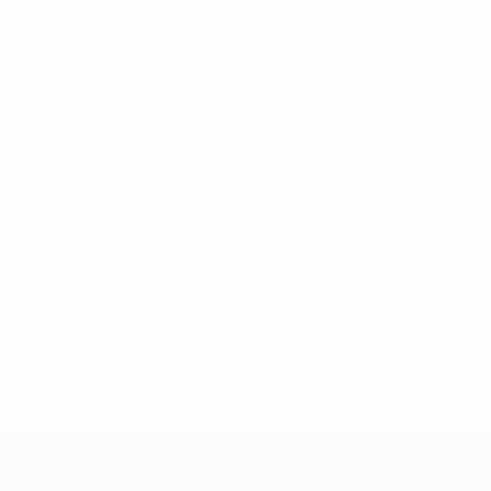
ews/0272-148df3b7106d-c8b619c60f97-1000--fifa-uefa-
rmações</a>