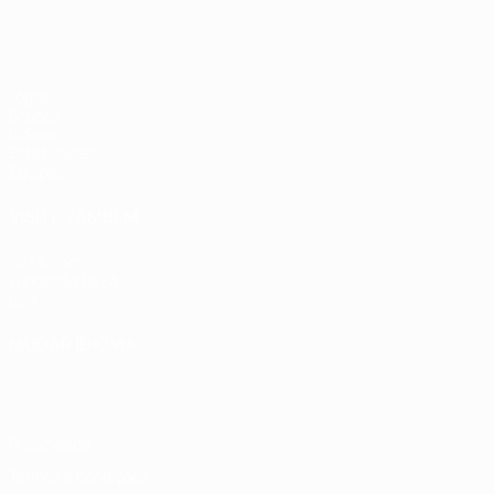
Jogos
Grupos
Vídeos
Estatísticas
Equipas
VISITE TAMBÉM
UEFA.com
Fundação UEFA
Loja
MUDAR IDIOMA
Português
English
Français
Deutsch
Русский
Español
Italia
Privacidade
Termos e condições