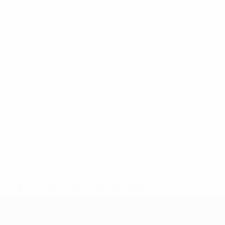
tps://pt.uefa.com/insideuefa/mediaservices/mediareleases/n
equipas-e-seleccoes-russas-de-todas-as-prov/'>Mais info
-21 da UEFA