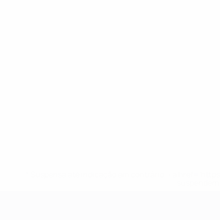
* Suspensa até indicação em contrário. <a href='ht
suspendem-
Campeonato da Europa de Sub