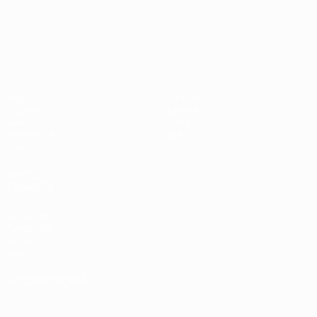
Campeonato da Europa de Sub
Jogos
Notícias
Grupos
História
Vídeos
Sobre
Estatísticas
Loja
Equipas
VISITE
TAMBÉM
UEFA.com
Fundação
UEFA
Loja
MUDAR IDIOMA
Português
English
Français
Deutsch
Русский
Español
Italiano
Português