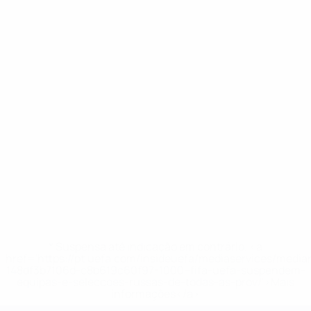
* Suspensa até indicação em contrário. <a
href='https://pt.uefa.com/insideuefa/mediaservices/medi
148df3b7106d-c8b619c60f97-1000--fifa-uefa-suspendem-
equipas-e-seleccoes-russas-de-todas-as-prov/'>Mais
informações</a>