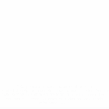
* Suspensa até indicação em contrário. <a
href='https://pt.uefa.com/insideuefa/mediaservices/medi
148df3b7106d-c8b619c60f97-1000--fifa-uefa-suspendem-
equipas-e-seleccoes-russas-de-todas-as-prov/'>Mais
informações</a>