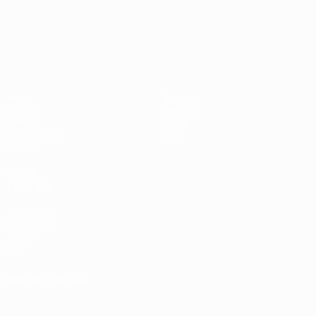
Campeonato da Europa de Sub
Jogos
Notícias
Grupos
História
Vídeos
Sobre
Estatísticas
Loja
Equipas
VISITE
TAMBÉM
UEFA.com
Fundação
UEFA
Loja
MUDAR IDIOMA
Português
English
Français
Deutsch
Русский
Español
Italiano
Português