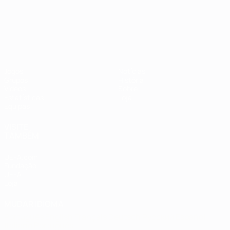
Campeonato da Europa de Sub
Jogos
Notícias
Grupos
História
Vídeos
Sobre
Estatísticas
Loja
Equipas
VISITE
TAMBÉM
UEFA.com
Fundação
UEFA
Loja
MUDAR IDIOMA
Português
English
Français
Deutsch
Русский
Español
Italiano
Português