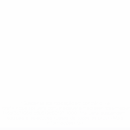
* Suspensa até indicação em contrário. <a
href='https://pt.uefa.com/insideuefa/mediaservices/medi
148df3b7106d-c8b619c60f97-1000--fifa-uefa-suspendem-
equipas-e-seleccoes-russas-de-todas-as-prov/'>Mais
informações</a>