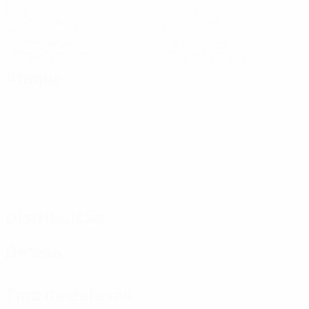
Golos
Golos sofridos
0,88 méd. por jogo
2,13 méd. por jogo
17
1
Cartões amarelos
Cartões vermelhos
2,13 méd. por jogo
0,13 méd. por jogo
Ataque
Distribuição
Defesa
Tipo de defesas