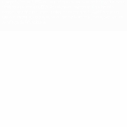
competições da UEFA estão protegidas por marcas registadas e/ou
direitos de autor da UEFA. As referidas marcas registadas não
podem ser utilizadas para qualquer fim comercial. A utilização do
UEFA.com implica o seu acordo com os Termos e Condições, e com
a Política de Privacidade.