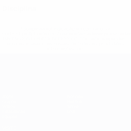
Disciplina
* Suspensa até indicação em contrário. <a
href='https://pt.uefa.com/insideuefa/mediaservices/medi
148df3b7106d-c8b619c60f97-1000--fifa-uefa-suspendem-
equipas-e-seleccoes-russas-de-todas-as-prov/'>Mais
informações</a>
Campeonato da Europa de Sub
Jogos
Notícias
Grupos
História
Vídeos
Sobre
Estatísticas
Loja
Equipas
VISITE