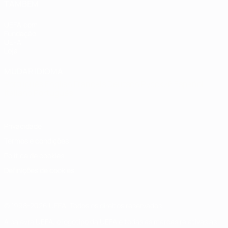
TAMBÉM
UEFA.com
Fundação
UEFA
Loja
MUDAR IDIOMA
Português
English
Français
Deutsch
Русский
Español
Italiano
Português
Privacidade
Termos e condições
Política de cookies
Definições de cookies
© 1998-2026 UEFA. Todos os direitos reservados
A palavra UEFA, o logótipo da UEFA e todas as marcas relativas às