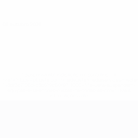
06 outubro 2026
* Suspensa até indicação em contrário. <a
href='https://pt.uefa.com/insideuefa/mediaservices/medi
148df3b7106d-c8b619c60f97-1000--fifa-uefa-suspendem-
equipas-e-seleccoes-russas-de-todas-as-prov/'>Mais
informações</a>
Campeonato da Europa de Sub