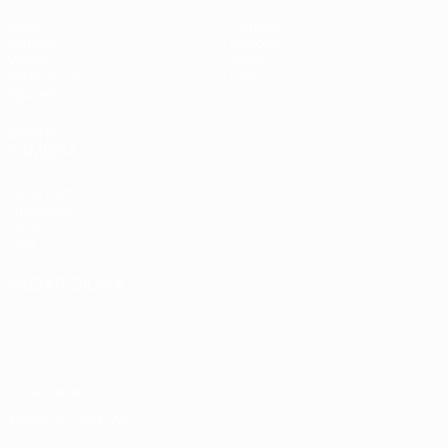
Jogos
Notícias
Grupos
História
Vídeos
Sobre
Estatísticas
Loja
Equipas
VISITE
TAMBÉM
UEFA.com
Fundação
UEFA
Loja
MUDAR IDIOMA
Português
English
Français
Deutsch
Русский
Español
Italiano
Português
Privacidade
Termos e condições