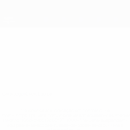
Saltar
para
o
conteúdo
principal
Campeonato da Europa de Sub-21 da UEFA
Rússia*
Rússia* UEFA Sub-21 2027
Geral
Jogos
Estat.
Equipa
* Suspensa até indicação em contrário. <a
href='https://pt.uefa.com/insideuefa/mediaservices/medi
148df3b7106d-c8b619c60f97-1000--fifa-uefa-suspendem-
equipas-e-seleccoes-russas-de-todas-as-prov/'>Mais