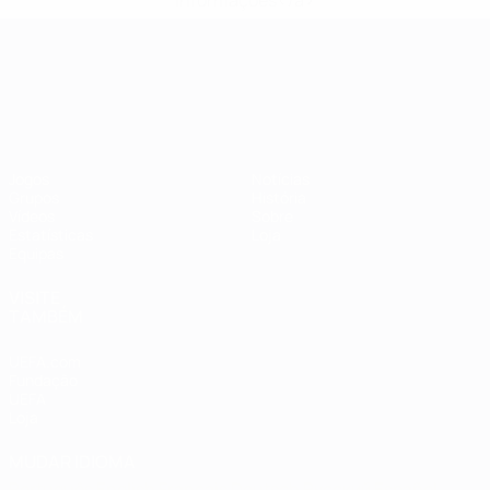
informações</a>
Campeonato da Europa de Sub
Jogos
Notícias
Grupos
História
Vídeos
Sobre
Estatísticas
Loja
Equipas
VISITE
TAMBÉM
UEFA.com
Fundação
UEFA
Loja
MUDAR IDIOMA
Português
English
Français
Deutsch
Русский
Español