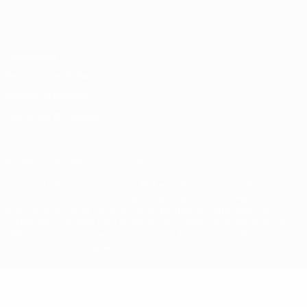
Italiano
Português
Privacidade
Termos e condições
Política de cookies
Definições de cookies
© 1998-2026 UEFA. Todos os direitos reservados
A palavra UEFA, o logótipo da UEFA e todas as marcas relativas às
competições da UEFA estão protegidas por marcas registadas e/ou
direitos de autor da UEFA. As referidas marcas registadas não
podem ser utilizadas para qualquer fim comercial. A utilização do
UEFA.com implica o seu acordo com os Termos e Condições, e com
a Política de Privacidade.