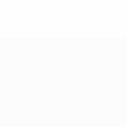
tps://pt.uefa.com/insideuefa/mediaservices/mediareleases/n
equipas-e-seleccoes-russas-de-todas-as-prov/'>Mais info
-21 da UEFA
Notícias
História
Sobre
Loja