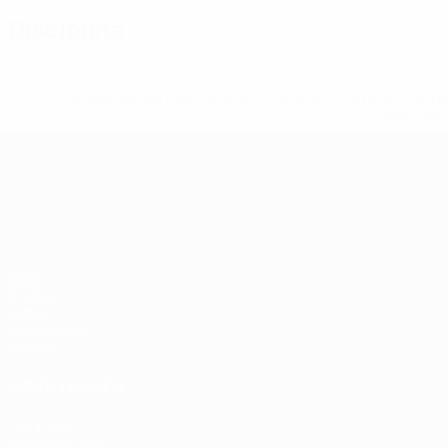
Disciplina
* Suspensa até indicação em contrário. <a href='ht
suspendem-
Campeonato da Europa de Sub
Jogos
Grupos
Vídeos
Estatísticas
Equipas
VISITE TAMBÉM
UEFA.com
Fundação UEFA