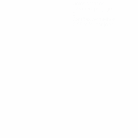
Golos sofridos
1,25 méd. por jogo
2
Cartões vermelhos
0,25 méd. por jogo