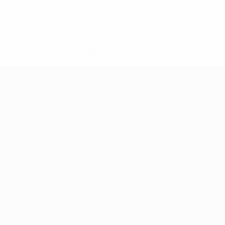
ews/0272-148df3b7106d-c8b619c60f97-1000--fifa-uefa-
rmações</a>