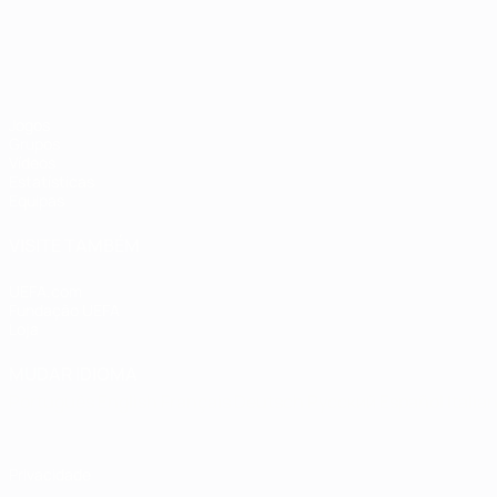
Jogos
Grupos
Vídeos
Estatísticas
Equipas
VISITE TAMBÉM
UEFA.com
Fundação UEFA
Loja
MUDAR IDIOMA
Português
English
Français
Deutsch
Русский
Español
Italia
Privacidade