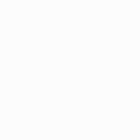
TAMBÉM
UEFA.com
Fundação
UEFA
Loja
MUDAR IDIOMA
Português
English
Français
Deutsch
Русский
Español
Italiano
Português
Privacidade
Termos e condições
Política de cookies
Definições de cookies
© 1998-2026 UEFA. Todos os direitos reservados
A palavra UEFA, o logótipo da UEFA e todas as marcas relativas às