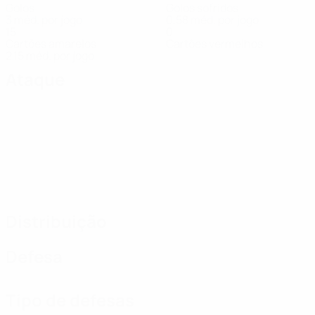
Golos
Golos sofridos
3 méd. por jogo
0,58 méd. por jogo
15
0
Cartões amarelos
Cartões vermelhos
2,15 méd. por jogo
Ataque
Distribuição
Defesa
Tipo de defesas