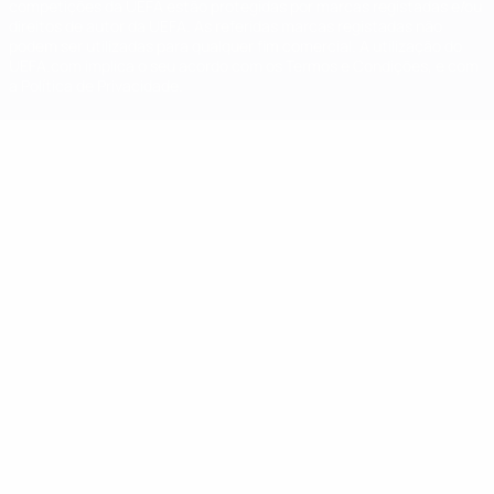
competições da UEFA estão protegidas por marcas registadas e/ou
direitos de autor da UEFA. As referidas marcas registadas não
podem ser utilizadas para qualquer fim comercial. A utilização do
UEFA.com implica o seu acordo com os Termos e Condições, e com
a Política de Privacidade.