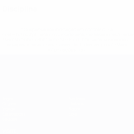
Disciplina
* Suspensa até indicação em contrário. <a
href='https://pt.uefa.com/insideuefa/mediaservices/medi
148df3b7106d-c8b619c60f97-1000--fifa-uefa-suspendem-
equipas-e-seleccoes-russas-de-todas-as-prov/'>Mais
informações</a>
Campeonato da Europa de Sub
Jogos
Notícias
Grupos
História
Vídeos
Sobre
Estatísticas
Loja
Equipas
VISITE