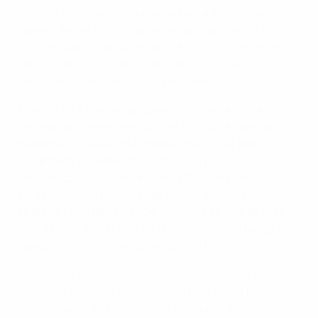
internacionalizações que qualquer outro em campo. O
jogador do Benfica mostrou porquê logo aos oito
minutos. Após colocar a bola por entre as pernas de
Robin Knoche, o médio fugiu pelo meio e fez o 1-0 só
com Marc-André ter Stegen pela frente.
A Sérvia foi a melhor equipa em campo na primeira
metade do primeiro tempo, com Djuričić a gerir toda a
manobra ofensiva dos homens dos Balcãs, bem
secundado por Miloš Jojić. Mas aos 17 minutos os
germânicos responderam. Emre Can teve sangue-frio
para tirar Darko Brašanac da frente, em zona frontal,
antes de rematar rasteiro e colocado de fora da área,
com a bola a entrar junto ao poste direito da baliza de
Marko Dmitrović, que não evitou o 1-1.
Jojić quase fez o 2-1 quando fugiu pela direita e
rematou cruzado, mas a bola saiu ao lado do poste
mais distante. E Goran Čaušić não quis ir para o