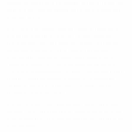
descanso sem atirar uma "bomba" em zona frontal que
bateu na barra da baliza alemã e na linha de golo, sem,
contudo, entrar.
Marc-André ter Stegen teve de trabalhar novamente
aos 56 minutos, para travar um remate, desta vez
fraco, de Jojić, isto num segundo tempo com menos
situações de perigo e com ambas as formações a
preencherem bastante a zona intermediária. Este
facto tirou espaço ao jogo e, consequentemente, a
Djuričić, que desapareceu um pouco da partida. E nem
mesmo o segundo cartão amarelo, e consequente
vermelho, aos 69 minutos, para Christian Günter,
mudou o cariz do encontro.
Aos 86 minutos a Sérvia ainda abriu espaços na sua
defesa, o suficiente para Kevin Volland surgir solto na
grande área, mas o remate do capitão da Alemanha foi
interceptado.