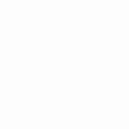
Saltar
para
o
conteúdo
principal
Campeonato da Europa de Sub-21 da UEFA
Alemães e sérvios
anulam-se
quarta-feira, 17 de junho de 2015
por Tom Kell
Alemanha 1-1 Sérvia
Filip Djuričić espalhou magia no primeiro
golo do jogo, mas Emre Can respondeu de
pronto e empatou.
See how Germany drew with Serbia