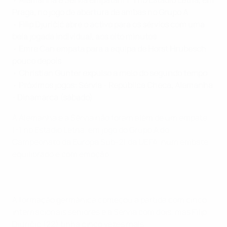
•
Alemanha e Sérvia empatam 1-1 no Estádio Letná, em
Praga, no jogo de abertura de ambas no Grupo A
•
Filip Djuričić abre o activo para os sérvios com uma
bela jogada individual, aos oito minutos
•
Emre Can empata para a equipa de Horst Hrubesch
pouco depois
•
Christian Günter expulso a meio do segundo tempo
•
Próximos jogos: Sérvia - República Checa, Alemanha
- Dinamarca (sábado)
A Alemanha e a Sérvia não foram além de um empate
1-1 no Estádio Letná, em jogo do Grupo A do
Campeonato da Europa Sub-21 da UEFA, num embate
equilibrado e com emoção.
A formação germânica começou a partida com cinco
internacionais seniores e a Sérvia com dois, mas Filip
Djuričić (22) tinha cinco vezes mais