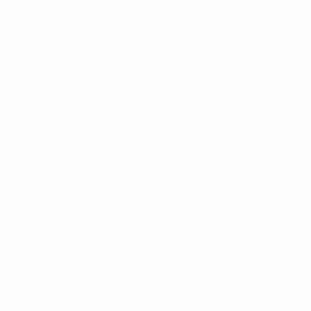
* Suspensa até indicação em contrário. <a
href='https://pt.uefa.com/insideuefa/mediaservices/medi
148df3b7106d-c8b619c60f97-1000--fifa-uefa-suspendem-
equipas-e-seleccoes-russas-de-todas-as-prov/'>Mais
informações</a>