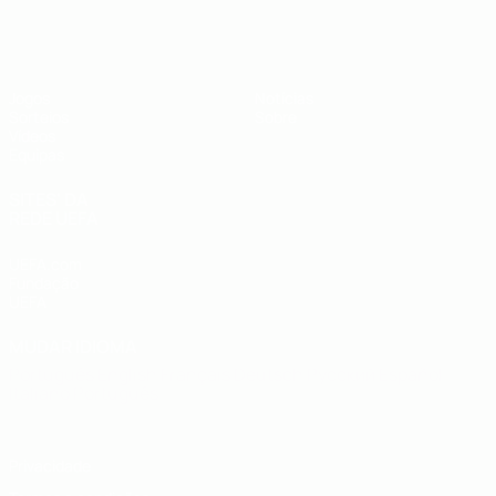
UEFA Sub-19
Jogos
Notícias
Sorteios
Sobre
Vídeos
Equipas
SITES' DA
REDE UEFA
UEFA.com
Fundação
UEFA
MUDAR IDIOMA
Português
English
Français
Deutsch
Русский
Español
Italiano
Português
Privacidade