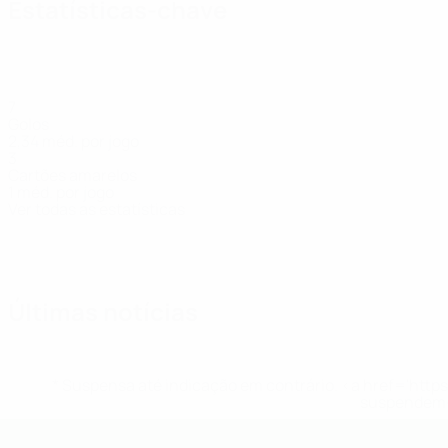
Estatísticas-chave
7
Golos
2,34 méd. por jogo
3
Cartões amarelos
1 méd. por jogo
Ver todas as estatísticas
Equipa
Benamar
Bernal
Braithwaite
Burrowes
Casey
Emenalo
Ezen
Defesa
Guarda-
Defesa
Avançado
Avançado
Médio
Avanç
redes
Últimas notícias
* Suspensa até indicação em contrário. <a href='ht
suspendem-
UEFA Sub-19