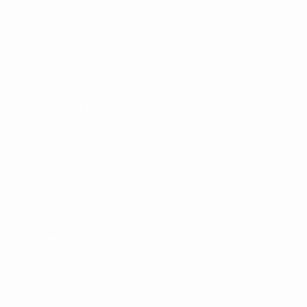
Jogos
Sorteios
Vídeos
Equipas
SITES' DA REDE UEFA
UEFA.com
Fundação UEFA
MUDAR IDIOMA
Português
English
Français
Deutsch
Русский
Español
Italia
Privacidade
Termos e condições
Política de cookies
Definições de cookies