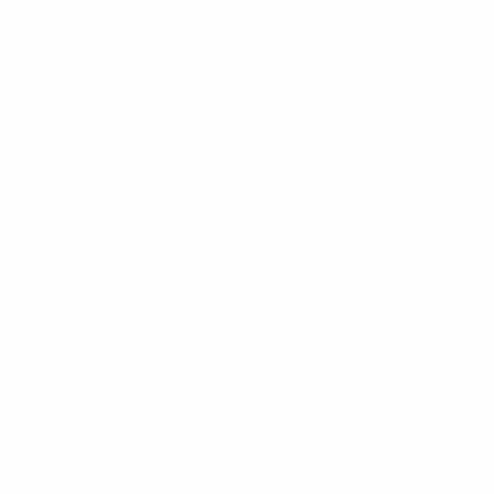
Ver plantel completo
uwa
Page
Porter
R.
Simmonds
Walsh
Médio
Guarda-
Defesa
Médio
Heskey
redes
Avançado
ews/0272-148df3b7106d-c8b619c60f97-1000--fifa-uefa-
rmações</a>