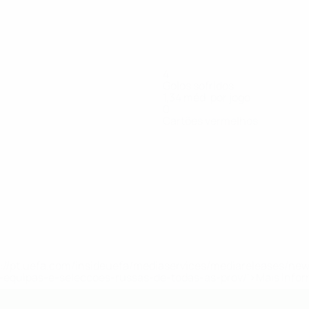
4
Golos sofridos
1,34 méd. por jogo
0
Cartões vermelhos
wata
Gorman
Hardy
Headley
Hutchinson
Kukonki
Miles
Monga
Okod
ado
Médio
Defesa
Defesa
Avançado
Defesa
Médio
Avançado
Defesa
tps://pt.uefa.com/insideuefa/mediaservices/mediareleases/n
equipas-e-seleccoes-russas-de-todas-as-prov/'>Mais info