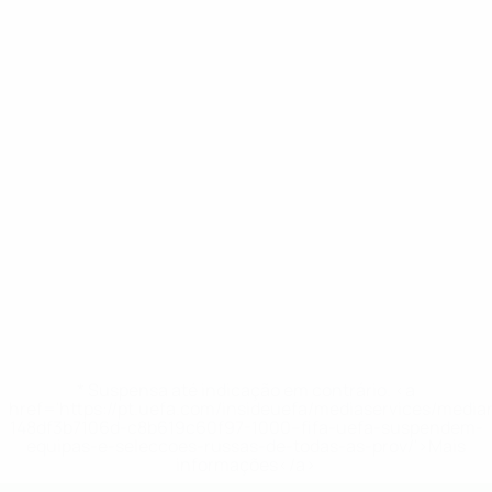
* Suspensa até indicação em contrário. <a
href='https://pt.uefa.com/insideuefa/mediaservices/medi
148df3b7106d-c8b619c60f97-1000--fifa-uefa-suspendem-
equipas-e-seleccoes-russas-de-todas-as-prov/'>Mais
informações</a>