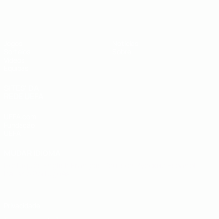
UEFA Sub-19
Jogos
Notícias
Sorteios
Sobre
Vídeos
Equipas
SITES' DA
REDE UEFA
UEFA.com
Fundação
UEFA
MUDAR IDIOMA
Português
English
Français
Deutsch
Русский
Español
Italiano
Português
Privacidade