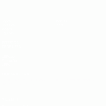
UEFA Sub-19
Jogos
Notícias
Sorteios
Sobre
Vídeos
Equipas
SITES' DA
REDE UEFA
UEFA.com
Fundação
UEFA
MUDAR IDIOMA
Português
English
Français
Deutsch
Русский
Español
Italiano
Português
Privacidade