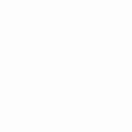
* Suspensa até indicação em contrário. <a
href='https://pt.uefa.com/insideuefa/mediaservices/medi
148df3b7106d-c8b619c60f97-1000--fifa-uefa-suspendem-
equipas-e-seleccoes-russas-de-todas-as-prov/'>Mais
informações</a>