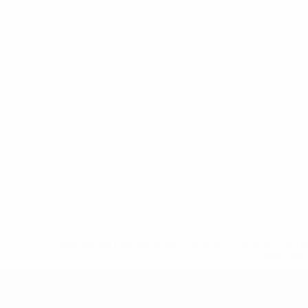
* Suspensa até indicação em contrário. <a href='ht
suspendem-
UEFA Sub-19