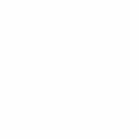
Jogos
Sorteios
Vídeos
Equipas
SITES' DA REDE UEFA
UEFA.com
Fundação UEFA
MUDAR IDIOMA
Português
English
Français
Deutsch
Русский
Español
Italia
Privacidade
Termos e condições
Política de cookies
Definições de cookies