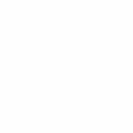
tps://pt.uefa.com/insideuefa/mediaservices/mediareleases/n
equipas-e-seleccoes-russas-de-todas-as-prov/'>Mais info