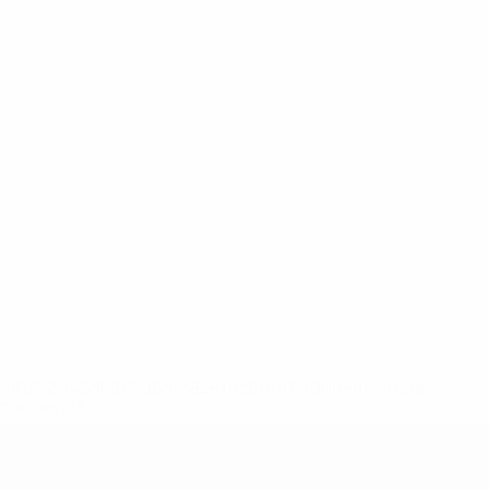
ews/0272-148df3b7106d-c8b619c60f97-1000--fifa-uefa-
rmações</a>