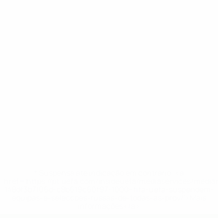
* Suspensa até indicação em contrário. <a
href='https://pt.uefa.com/insideuefa/mediaservices/medi
148df3b7106d-c8b619c60f97-1000--fifa-uefa-suspendem-
equipas-e-seleccoes-russas-de-todas-as-prov/'>Mais
informações</a>