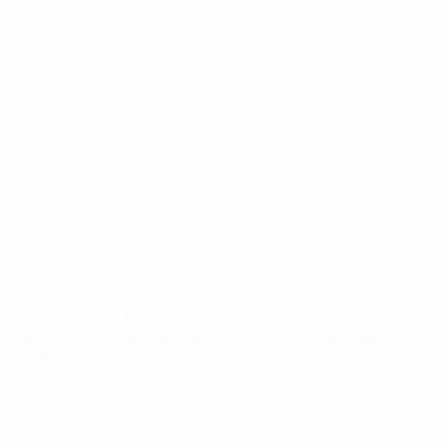
UEFA Sub-19
Jogos
Notícias
Sorteios
Sobre
Vídeos
Equipas
SITES' DA
REDE UEFA
UEFA.com
Fundação
UEFA
MUDAR IDIOMA
Português
English
Français
Deutsch
Русский
Español
Italiano
Português
Privacidade