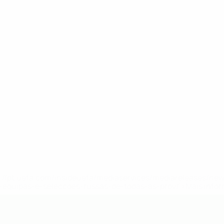
tps://pt.uefa.com/insideuefa/mediaservices/mediareleases/n
equipas-e-seleccoes-russas-de-todas-as-prov/'>Mais info