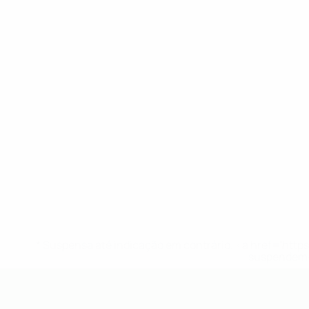
* Suspensa até indicação em contrário. <a href='ht
suspendem-
UEFA Sub-19