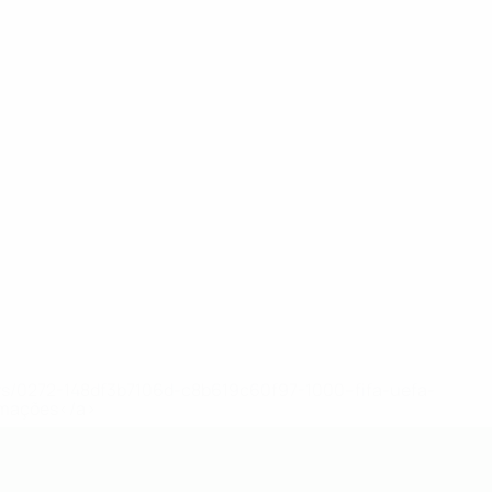
ews/0272-148df3b7106d-c8b619c60f97-1000--fifa-uefa-
rmações</a>