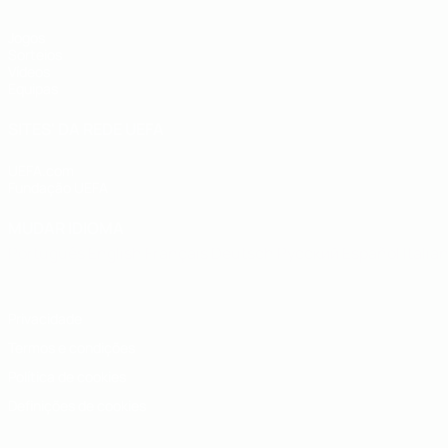
Jogos
Sorteios
Vídeos
Equipas
SITES' DA REDE UEFA
UEFA.com
Fundação UEFA
MUDAR IDIOMA
Português
English
Français
Deutsch
Русский
Español
Italia
Privacidade
Termos e condições
Política de cookies
Definições de cookies