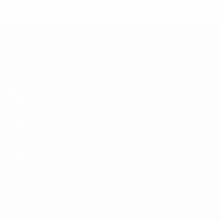
148df3b7106d-c8b619c60f97-1000--fifa-uefa-suspendem-
equipas-e-seleccoes-russas-de-todas-as-prov/'>Mais
informações</a>
UEFA Sub-19
Jogos
Notícias
Sorteios
Sobre
Vídeos
Equipas
SITES' DA
REDE UEFA
UEFA.com
Fundação
UEFA
MUDAR IDIOMA
Português
English
Français
Deutsch
Русский
Español
Italiano
Português