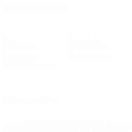
Estatísticas-chave
9
1
Golos
Golos sofridos
3 méd. por jogo
0,34 méd. por jogo
3
0
Cartões amarelos
Cartões vermelhos
1 méd. por jogo
Ver todas as estatísticas
Equipa
Ale
Alex
Alexis
Alvaro
Asier
Carlos
Castillo
Dani
Avançado
Gomes
Campos
Ciria
Lezcano
Bonel
Macia
Fern
Defesa
Defesa
Avançado
Defesa
Avançado
Médio
Avan
Últimas notícias
* Suspensa até indicação em contrário. <a
href='https://pt.uefa.com/insideuefa/mediaservices/medi