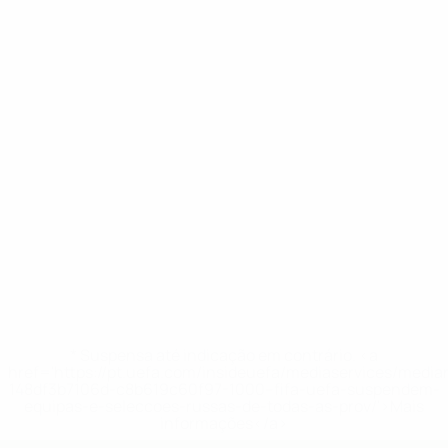
* Suspensa até indicação em contrário. <a
href='https://pt.uefa.com/insideuefa/mediaservices/medi
148df3b7106d-c8b619c60f97-1000--fifa-uefa-suspendem-
equipas-e-seleccoes-russas-de-todas-as-prov/'>Mais
informações</a>