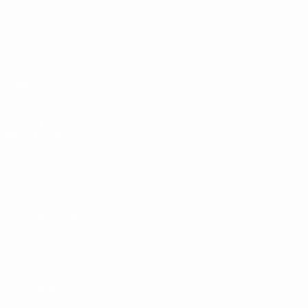
UEFA Sub-19
Jogos
Notícias
Sorteios
Sobre
Vídeos
Equipas
SITES' DA
REDE UEFA
UEFA.com
Fundação
UEFA
MUDAR IDIOMA
Português
English
Français
Deutsch
Русский
Español
Italiano
Português
Privacidade