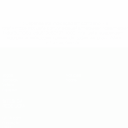
* Suspensa até indicação em contrário. <a
href='https://pt.uefa.com/insideuefa/mediaservices/medi
148df3b7106d-c8b619c60f97-1000--fifa-uefa-suspendem-
equipas-e-seleccoes-russas-de-todas-as-prov/'>Mais
informações</a>
UEFA Sub-19
Jogos
Notícias
Sorteios
Sobre
Vídeos
Equipas
SITES' DA
REDE UEFA
UEFA.com
Fundação
UEFA