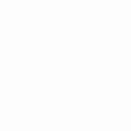
MUDAR IDIOMA
Português
English
Français
Deutsch
Русский
Español
Italiano
Português
Privacidade
Termos e condições
Política de cookies
Definições de cookies
© 1998-2026 UEFA. Todos os direitos reservados
A palavra UEFA, o logótipo da UEFA e todas as marcas relativas às
competições da UEFA estão protegidas por marcas registadas e/ou
direitos de autor da UEFA. As referidas marcas registadas não
podem ser utilizadas para qualquer fim comercial. A utilização do
UEFA.com implica o seu acordo com os Termos e Condições, e com
a Política de Privacidade.