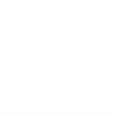
* Suspensa até indicação em contrário. <a
href='https://pt.uefa.com/insideuefa/mediaservices/medi
148df3b7106d-c8b619c60f97-1000--fifa-uefa-suspendem-
equipas-e-seleccoes-russas-de-todas-as-prov/'>Mais
informações</a>