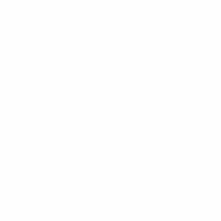
UEFA Sub-19
Jogos
Notícias
Sorteios
Sobre
Vídeos
Equipas
SITES' DA
REDE UEFA
UEFA.com
Fundação
UEFA
MUDAR IDIOMA
Português
English
Français
Deutsch
Русский
Español
Italiano
Português
Privacidade