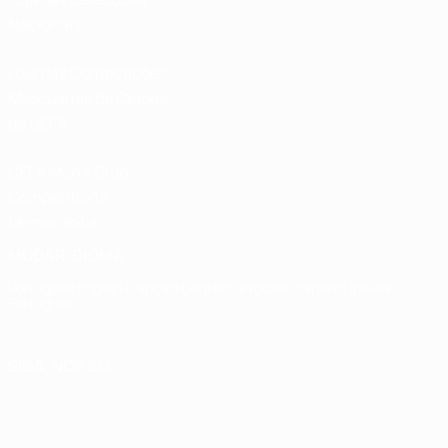
Nacionais
Loja das Competições
Masculinas de Clubes
da UEFA
UEFA Men's Club
Competitions
Memorabilia
MUDAR IDIOMA
Português
English
Français
Deutsch
Русский
Español
Italiano
Português
SIGA-NOS EM