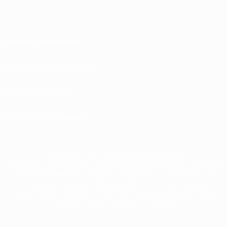
Termos e condições
Políticas de Privacidade
Política de cookies
Definições de cookies
© 1998-2026 UEFA. Todos os direitos reservados
A palavra UEFA, o logótipo da UEFA e todas as marcas relativas às competições
da UEFA estão protegidas por marcas registadas e/ou direitos de autor da
UEFA. As referidas marcas registadas não podem ser utilizadas para qualquer
fim comercial. A utilização do UEFA.com implica o seu acordo com os Termos e
Condições, e com a Política de Privacidade.