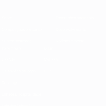
Sobre
Federações nacionais
Competições em curso
Desenvolvimento
Sustentabilidade
Notícias e media
EXPLORAR
MAIS
UEFA.tv
MyUEFA
Calendário de jogos
UC3
Rankings
Bilhetes/Hospitalidade
Loja das Selecções