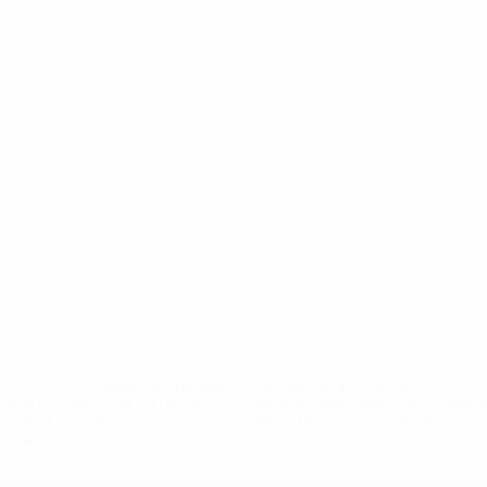
* Suspensa até indicação em contrário. <a
href='https://pt.uefa.com/insideuefa/mediaservices/medi
148df3b7106d-c8b619c60f97-1000--fifa-uefa-suspendem-
equipas-e-seleccoes-russas-de-todas-as-prov/'>Mais
informações</a>