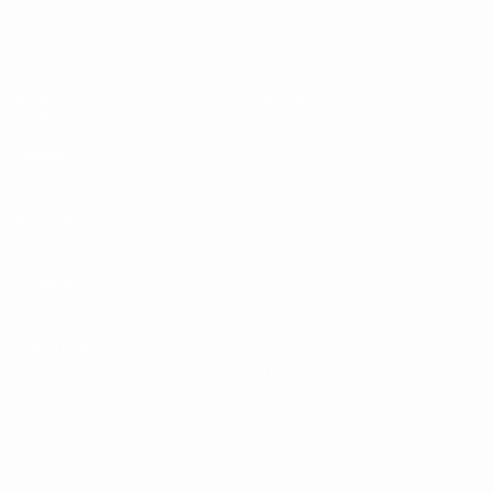
UEFA Sub-19
Jogos
Notícias
Sorteios
Sobre
Vídeos
Equipas
SITES' DA
REDE UEFA
UEFA.com
Fundação
UEFA
MUDAR IDIOMA
Português
English
Français
Deutsch
Русский
Español
Italiano
Português
Privacidade