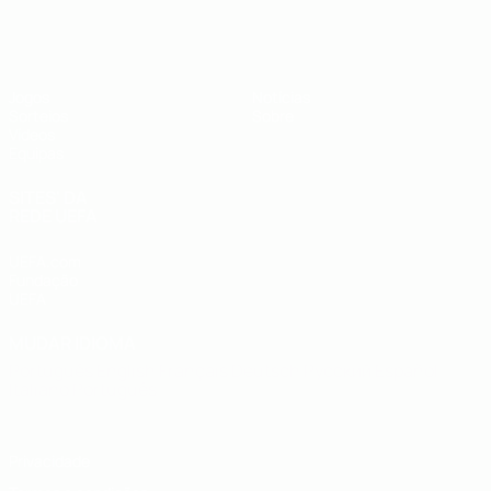
UEFA Sub-19
Jogos
Notícias
Sorteios
Sobre
Vídeos
Equipas
SITES' DA
REDE UEFA
UEFA.com
Fundação
UEFA
MUDAR IDIOMA
Português
English
Français
Deutsch
Русский
Español
Italiano
Português
Privacidade