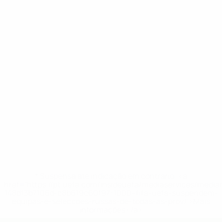
* Suspensa até indicação em contrário. <a
href='https://pt.uefa.com/insideuefa/mediaservices/medi
148df3b7106d-c8b619c60f97-1000--fifa-uefa-suspendem-
equipas-e-seleccoes-russas-de-todas-as-prov/'>Mais
informações</a>