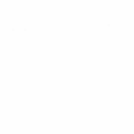
UEFA
MUDAR IDIOMA
Português
English
Français
Deutsch
Русский
Español
Italiano
Português
Privacidade
Termos e condições
Política de cookies
Definições de cookies
© 1998-2026 UEFA. Todos os direitos reservados
A palavra UEFA, o logótipo da UEFA e todas as marcas relativas às
competições da UEFA estão protegidas por marcas registadas e/ou
direitos de autor da UEFA. As referidas marcas registadas não
podem ser utilizadas para qualquer fim comercial. A utilização do
UEFA.com implica o seu acordo com os Termos e Condições, e com
a Política de Privacidade.