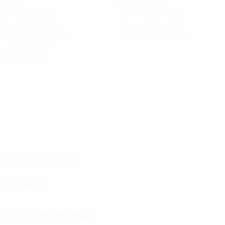
Golos
Golos sofridos
3 méd. por jogo
0,34 méd. por jogo
3
0
Cartões amarelos
Cartões vermelhos
1 méd. por jogo
Ataque
Distribuição
Defesa
Tipo de defesas