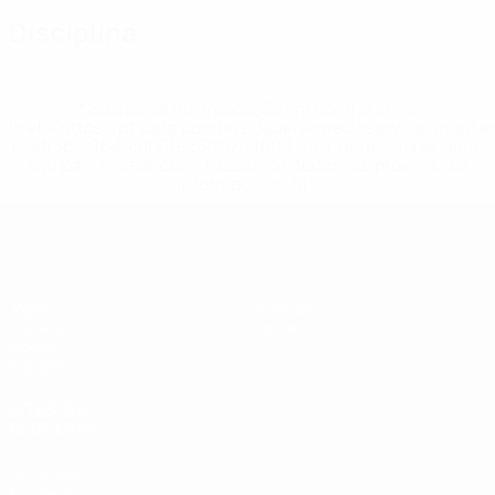
Disciplina
* Suspensa até indicação em contrário. <a
href='https://pt.uefa.com/insideuefa/mediaservices/medi
148df3b7106d-c8b619c60f97-1000--fifa-uefa-suspendem-
equipas-e-seleccoes-russas-de-todas-as-prov/'>Mais
informações</a>
UEFA Sub-19
Jogos
Notícias
Sorteios
Sobre
Vídeos
Equipas
SITES' DA
REDE UEFA
UEFA.com
Fundação