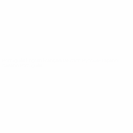
Notícias
Sobre
SITES' DA
REDE UEFA
UEFA.com
Fundação
UEFA
MUDAR IDIOMA
Português
English
Français
Deutsch
Русский
Español
Italiano
Português
Privacidade
Termos e condições
Política de cookies
Definições de cookies
© 1998-2026 UEFA. Todos os direitos reservados