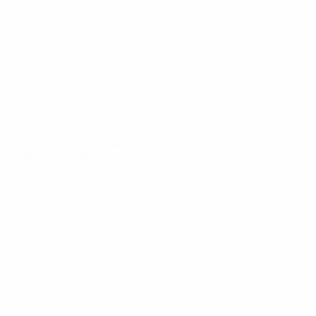
Notícias
Sobre
SITES' DA
REDE UEFA
UEFA.com
Fundação
UEFA
MUDAR IDIOMA
Português
English
Français
Deutsch
Русский
Español
Italiano
Português
Privacidade
Termos e condições
Política de cookies
Definições de cookies
© 1998-2026 UEFA. Todos os direitos reservados