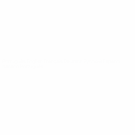
Notícias
Sobre
SITES' DA
REDE UEFA
UEFA.com
Fundação
UEFA
MUDAR IDIOMA
Português
English
Français
Deutsch
Русский
Español
Italiano
Português
Privacidade
Termos e condições
Política de cookies
Definições de cookies
© 1998-2026 UEFA. Todos os direitos reservados