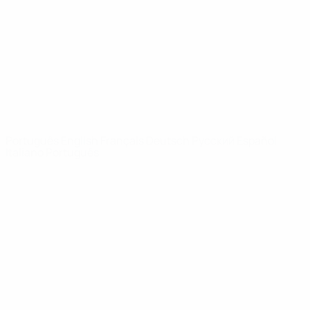
Notícias
Sobre
SITES' DA
REDE UEFA
UEFA.com
Fundação
UEFA
MUDAR IDIOMA
Português
English
Français
Deutsch
Русский
Español
Italiano
Português
Privacidade
Termos e condições
Política de cookies
Definições de cookies
© 1998-2026 UEFA. Todos os direitos reservados