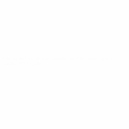
Notícias
Sobre
SITES' DA
REDE UEFA
UEFA.com
Fundação
UEFA
MUDAR IDIOMA
Português
English
Français
Deutsch
Русский
Español
Italiano
Português
Privacidade
Termos e condições
Política de cookies
Definições de cookies
© 1998-2026 UEFA. Todos os direitos reservados