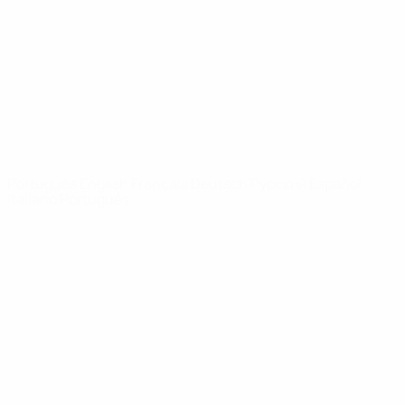
Notícias
Sobre
SITES' DA
REDE UEFA
UEFA.com
Fundação
UEFA
MUDAR IDIOMA
Português
English
Français
Deutsch
Русский
Español
Italiano
Português
Privacidade
Termos e condições
Política de cookies
Definições de cookies
© 1998-2026 UEFA. Todos os direitos reservados