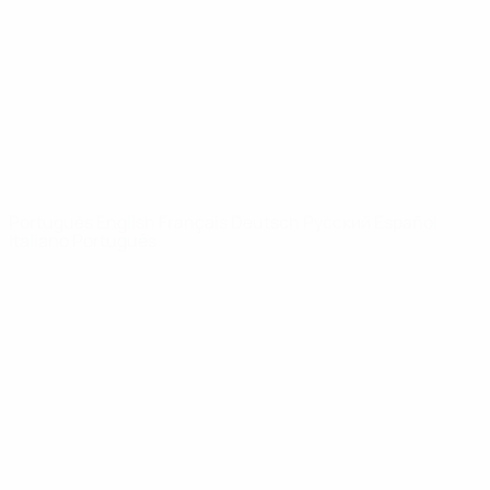
Notícias
Sobre
SITES' DA
REDE UEFA
UEFA.com
Fundação
UEFA
MUDAR IDIOMA
Português
English
Français
Deutsch
Русский
Español
Italiano
Português
Privacidade
Termos e condições
Política de cookies
Definições de cookies
© 1998-2026 UEFA. Todos os direitos reservados