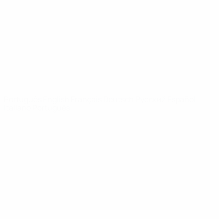
Notícias
Sobre
SITES' DA
REDE UEFA
UEFA.com
Fundação
UEFA
MUDAR IDIOMA
Português
English
Français
Deutsch
Русский
Español
Italiano
Português
Privacidade
Termos e condições
Política de cookies
Definições de cookies
© 1998-2026 UEFA. Todos os direitos reservados