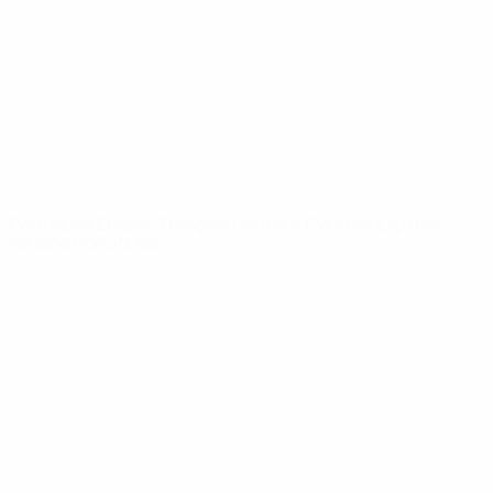
Notícias
Sobre
SITES' DA
REDE UEFA
UEFA.com
Fundação
UEFA
MUDAR IDIOMA
Português
English
Français
Deutsch
Русский
Español
Italiano
Português
Privacidade
Termos e condições
Política de cookies
Definições de cookies
© 1998-2026 UEFA. Todos os direitos reservados