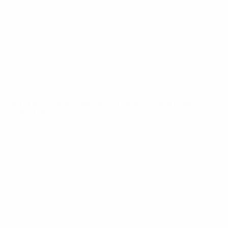
Notícias
Sobre
SITES' DA
REDE UEFA
UEFA.com
Fundação
UEFA
MUDAR IDIOMA
Português
English
Français
Deutsch
Русский
Español
Italiano
Português
Privacidade
Termos e condições
Política de cookies
Definições de cookies
© 1998-2026 UEFA. Todos os direitos reservados