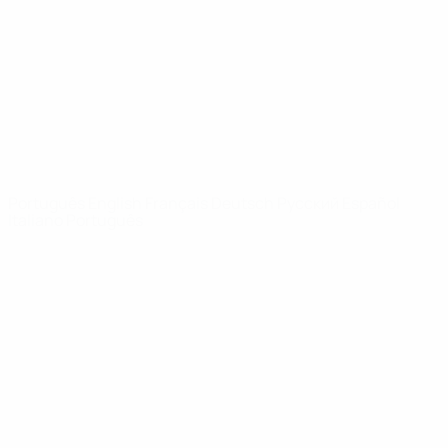
Notícias
Sobre
SITES' DA
REDE UEFA
UEFA.com
Fundação
UEFA
MUDAR IDIOMA
Português
English
Français
Deutsch
Русский
Español
Italiano
Português
Privacidade
Termos e condições
Política de cookies
Definições de cookies
© 1998-2026 UEFA. Todos os direitos reservados