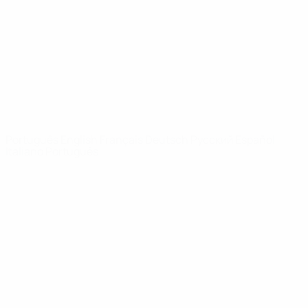
Notícias
Sobre
SITES' DA
REDE UEFA
UEFA.com
Fundação
UEFA
MUDAR IDIOMA
Português
English
Français
Deutsch
Русский
Español
Italiano
Português
Privacidade
Termos e condições
Política de cookies
Definições de cookies
© 1998-2026 UEFA. Todos os direitos reservados