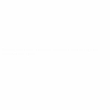
Notícias
Sobre
SITES' DA
REDE UEFA
UEFA.com
Fundação
UEFA
MUDAR IDIOMA
Português
English
Français
Deutsch
Русский
Español
Italiano
Português
Privacidade
Termos e condições
Política de cookies
Definições de cookies
© 1998-2026 UEFA. Todos os direitos reservados