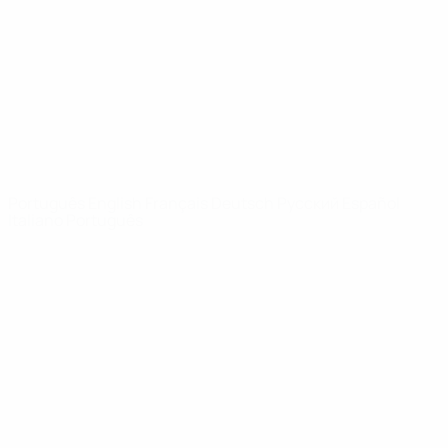
Notícias
Sobre
SITES' DA
REDE UEFA
UEFA.com
Fundação
UEFA
MUDAR IDIOMA
Português
English
Français
Deutsch
Русский
Español
Italiano
Português
Privacidade
Termos e condições
Política de cookies
Definições de cookies
© 1998-2026 UEFA. Todos os direitos reservados