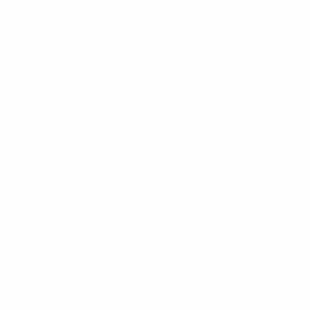
Notícias
Sobre
SITES' DA
REDE UEFA
UEFA.com
Fundação
UEFA
MUDAR IDIOMA
Português
English
Français
Deutsch
Русский
Español
Italiano
Português
Privacidade
Termos e condições
Política de cookies
Definições de cookies
© 1998-2026 UEFA. Todos os direitos reservados