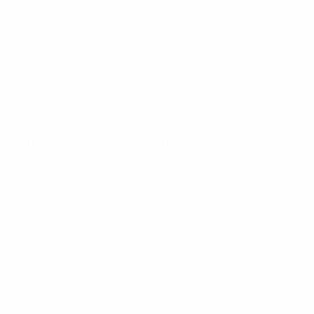
Notícias
Sobre
SITES' DA
REDE UEFA
UEFA.com
Fundação
UEFA
MUDAR IDIOMA
Português
English
Français
Deutsch
Русский
Español
Italiano
Português
Privacidade
Termos e condições
Política de cookies
Definições de cookies
© 1998-2026 UEFA. Todos os direitos reservados